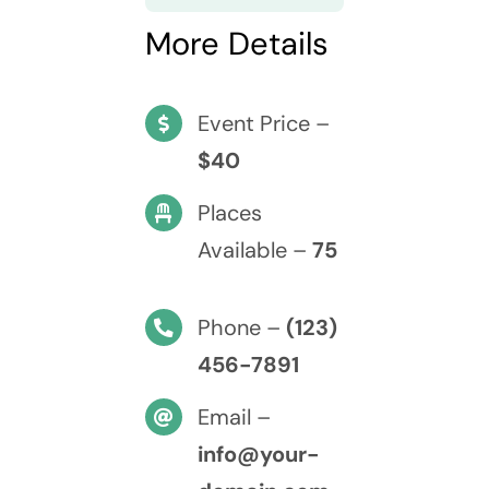
More Details
Event Price –
$40
Places
Available –
75
Phone –
(123)
456-7891
Email –
info@your-